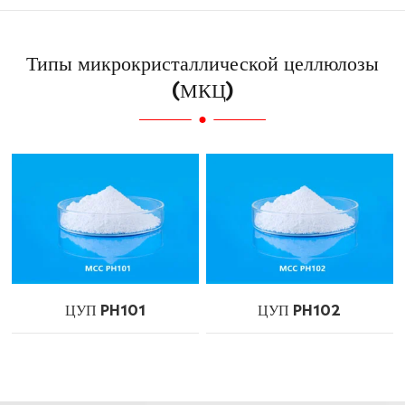
Типы микрокристаллической целлюлозы
(МКЦ)
ЦУП PH101
ЦУП PH102