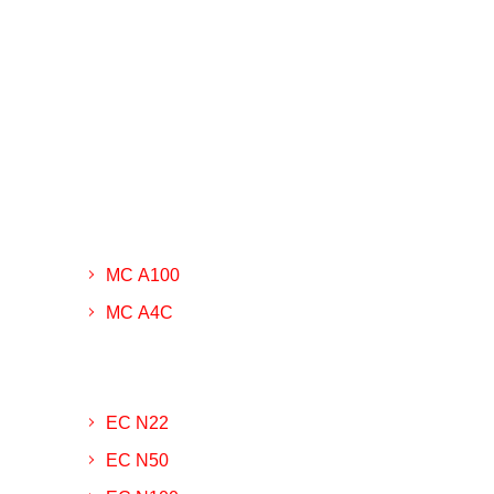
МС А100
МС А4С
ЕС N22
ЕС N50