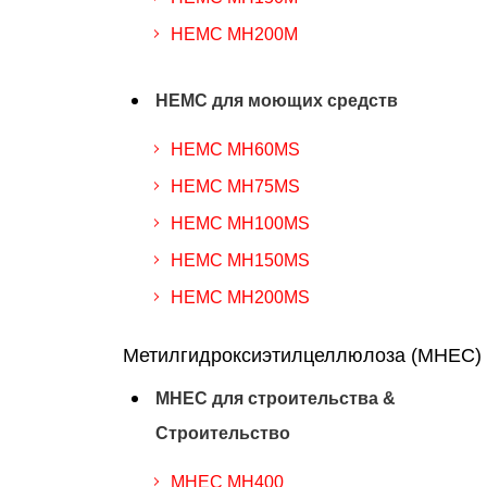
HEMC MH200M
HEMC для моющих средств
HEMC MH60MS
HEMC MH75MS
HEMC MH100MS
HEMC MH150MS
HEMC MH200MS
Метилгидроксиэтилцеллюлоза (MHEC)
MHEC для строительства &
Строительство
MHEC MH400