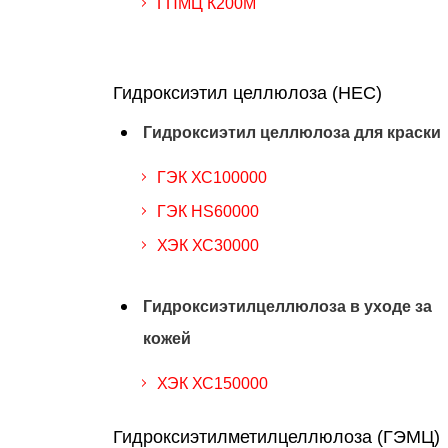
ГПМЦ К200М
Гидроксиэтил целлюлоза (HEC)
Гидроксиэтил целлюлоза для краски
ГЭК ХС100000
ГЭК HS60000
ХЭК ХС30000
Гидроксиэтилцеллюлоза в уходе за
кожей
ХЭК ХС150000
Гидроксиэтилметилцеллюлоза (ГЭМЦ)