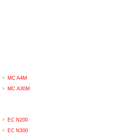
МС А4М
МС А30М
ЕС N200
ЕС N300