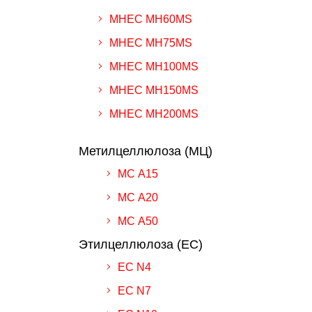
MHEC MH60MS
MHEC MH75MS
MHEC MH100MS
MHEC MH150MS
MHEC MH200MS
Метилцеллюлоза (МЦ)
МС А15
МС А20
МС А50
Этилцеллюлоза (EC)
ЕС N4
ЕС N7