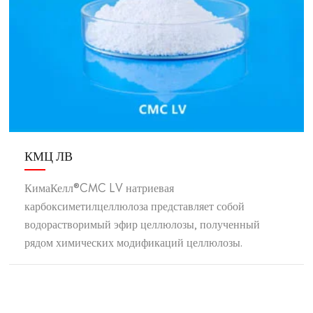
КМЦ ЛВ
КимаКелл®CMC LV натриевая
карбоксиметилцеллюлоза представляет собой
водорастворимый эфир целлюлозы, полученный
рядом химических модификаций целлюлозы.