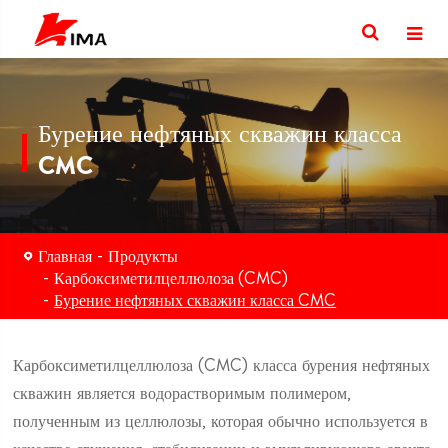
Бурение нефтяных скважин класса
CMC
Главная
Продукты
Карбоксиметилцеллюлоза (CMC)
Бурение нефтяных скважин класса CMC
Карбоксиметилцеллюлоза (CMC) класса бурения нефтяных
скважин является водорастворимым полимером,
полученным из целлюлозы, которая обычно используется в
качестве сгущения, стабилизации и эмульгирующего агента