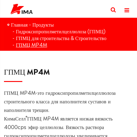
Главная
Продукты
Гидроксипропилметилцеллюлоза (ГПМЦ)
ГПМЦ для строительства & Строительство
ГПМЦ MP4M
ГПМЦ MP4M
ГПМЦ MP4M-это гидроксипропилметилцеллюлоза
строительного класса для наполнителя суставов и
наполнителя трещин.
®
КимаСелл
ГПМЦ MP4M является низкая вязкость
4000cps эфир целлюлозы. Вязкость раствора
гидроксипропилметилцеллюлозы увеличивается