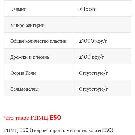
Кадмий
≤ 1ppm
Микро бактерии
Общее количество пластин
≤1000 кфу/г
Дрожжи и плесень
≤100 кфу/г
Форма Коли
Отсутствую/г
Сальмонеллы
Отсутствую/г
Что такое ГПМЦ E50
ГПМЦ E50 (Гидроксипропилметилцеллюлоза E50)