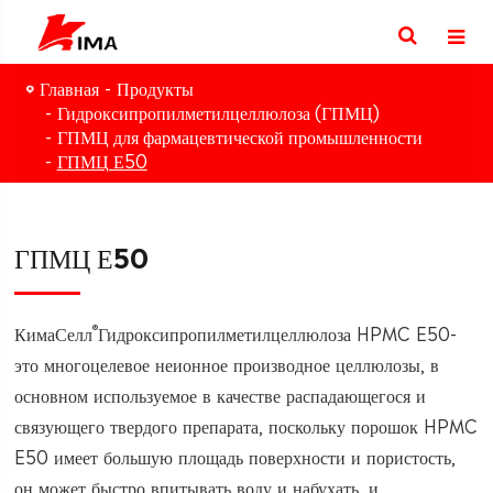
Главная
Продукты
Гидроксипропилметилцеллюлоза (ГПМЦ)
ГПМЦ для фармацевтической промышленности
ГПМЦ Е50
ГПМЦ Е50
®
КимаСелл
Гидроксипропилметилцеллюлоза HPMC E50-
это многоцелевое неионное производное целлюлозы, в
основном используемое в качестве распадающегося и
связующего твердого препарата, поскольку порошок HPMC
E50 имеет большую площадь поверхности и пористость,
он может быстро впитывать воду и набухать, и