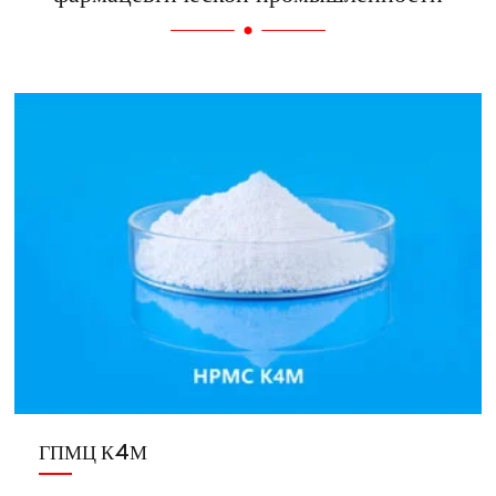
ГПМЦ К4М