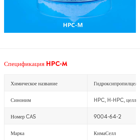
Спецификация HPC-M
Химическое название
Гидроксипропилцел
Синоним
HPC, H-HPC, целлюл
Номер CAS
9004-64-2
Марка
КимаСелл