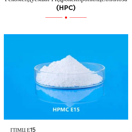
(HPC)
ГПМЦ Е15