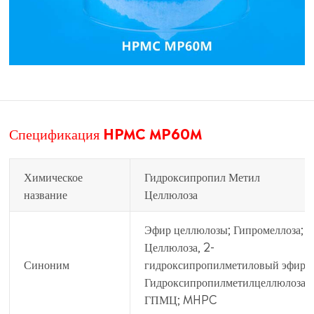
Спецификация HPMC MP60M
Химическое
Гидроксипропил Метил
название
Целлюлоза
Эфир целлюлозы; Гипромеллоза;
Целлюлоза, 2-
Синоним
гидроксипропилметиловый эфир;
Гидроксипропилметилцеллюлоза;
ГПМЦ; MHPC