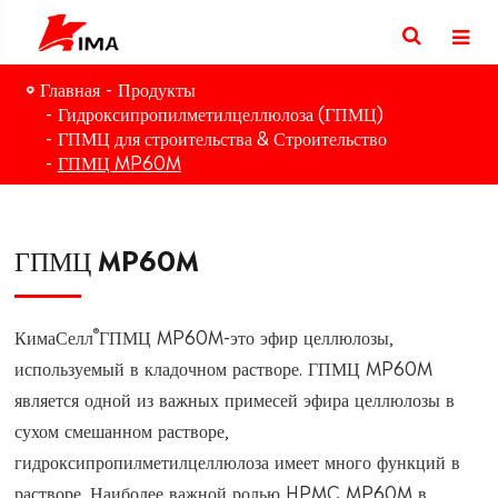
Главная
Продукты
Гидроксипропилметилцеллюлоза (ГПМЦ)
ГПМЦ для строительства & Строительство
ГПМЦ MP60M
ГПМЦ MP60M
®
КимаСелл
ГПМЦ MP60M-это эфир целлюлозы,
используемый в кладочном растворе. ГПМЦ MP60M
является одной из важных примесей эфира целлюлозы в
сухом смешанном растворе,
гидроксипропилметилцеллюлоза имеет много функций в
растворе. Наиболее важной ролью HPMC MP60M в