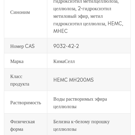
гидроксиэтил метилцеллюлоза,
целлюлоза, 2-гидроксиэтил
Синоним
метиловый эфир, метил
гидроксиэтил целлюлоза, HEMC,
MHEC
Номер CAS
9032-42-2
Марка
КимаСелл
Класс
HEMC MH200MS
продукта
Воды растворимых эфира
Растворимость
целлюлозы
Физическая
Белизна к-белому порошку
форма
целлюлозы