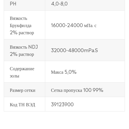
PH
4,0-8,0
Вязкость
Брукфилда
16000-24000 мПа. с
2% раствор
Вязкость NDJ
32000-48000mPa.S
2% раствор
Содержание
Макса 5,0%
золы
Размер сетки
Сетка пропуска 100 99%
Код ТН ВЭД
39123900