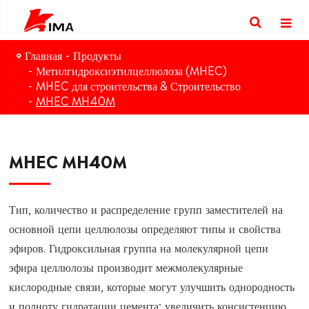
Главная
Продукты
Метилгидроксиэтилцеллюлоза (MHEC)
MHEC для строительства & Строительство
MHEC MH40M
MHEC MH40M
Тип, количество и распределение групп заместителей на
основной цепи целлюлозы определяют типы и свойства
эфиров. Гидроксильная группа на молекулярной цепи
эфира целлюлозы производит межмолекулярные
кислородные связи, которые могут улучшить однородность
и полноту гидратации цемента; увеличить консистенцию