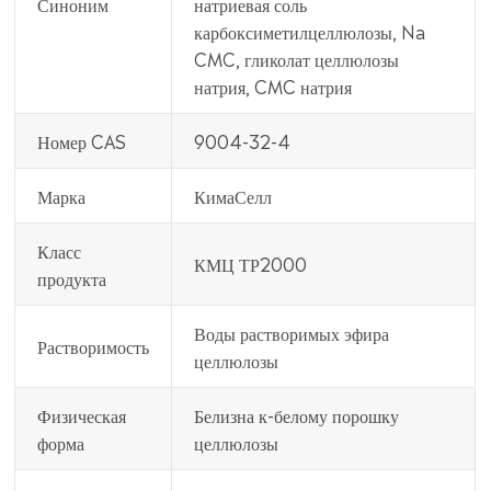
Синоним
натриевая соль
карбоксиметилцеллюлозы, Na
CMC, гликолат целлюлозы
натрия, CMC натрия
Номер CAS
9004-32-4
Марка
КимаСелл
Класс
КМЦ ТР2000
продукта
Воды растворимых эфира
Растворимость
целлюлозы
Физическая
Белизна к-белому порошку
форма
целлюлозы