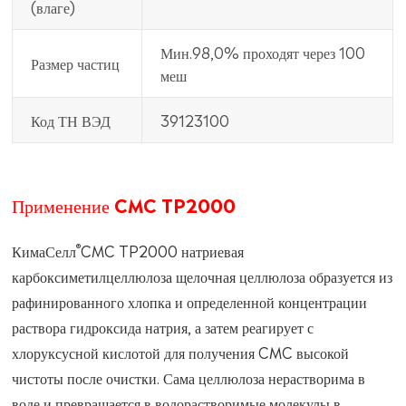
(влаге)
Мин.98,0% проходят через 100
Размер частиц
меш
Код ТН ВЭД
39123100
Применение CMC TP2000
®
КимаСелл
CMC TP2000 натриевая
карбоксиметилцеллюлоза щелочная целлюлоза образуется из
рафинированного хлопка и определенной концентрации
раствора гидроксида натрия, а затем реагирует с
хлоруксусной кислотой для получения CMC высокой
чистоты после очистки. Сама целлюлоза нерастворима в
воде и превращается в водорастворимые молекулы в