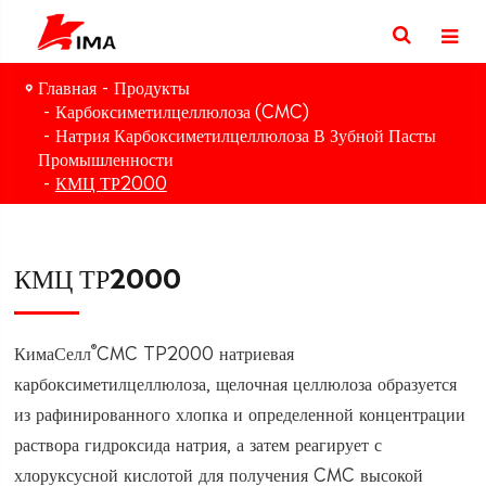
Главная
Продукты
Карбоксиметилцеллюлоза (CMC)
Натрия Карбоксиметилцеллюлоза В Зубной Пасты
Промышленности
КМЦ ТР2000
КМЦ ТР2000
®
КимаСелл
CMC TP2000 натриевая
карбоксиметилцеллюлоза, щелочная целлюлоза образуется
из рафинированного хлопка и определенной концентрации
раствора гидроксида натрия, а затем реагирует с
хлоруксусной кислотой для получения CMC высокой