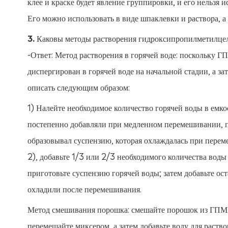
клее и краске будет явление группировки, и его нельзя
Его можно использовать в виде шпаклевки и раствора, а
3. Каковы методы растворения гидроксипропилметил
-Ответ: Метод растворения в горячей воде: поскольку 
диспергирован в горячей воде на начальной стадии, а 
описать следующим образом:
1) Налейте необходимое количество горячей воды в емк
постепенно добавляли при медленном перемешивании, п
образовывал суспензию, которая охлаждалась при пере
2), добавьте 1/3 или 2/3 необходимого количества воды 
приготовьте суспензию горячей воды; затем добавьте ос
охладили после перемешивания.
Метод смешивания порошка: смешайте порошок из ГПМЦ
перемешайте миксером, а затем добавьте воду для раств