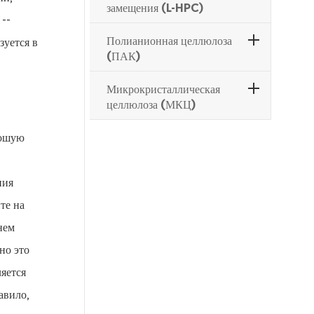
замещения (L-HPC)
--
Полианионная целлюлоза
уется в
(ПАК)
Микрокристаллическая
целлюлоза (МКЦ)
рошую
ния
те на
нем
но это
ляется
авило,