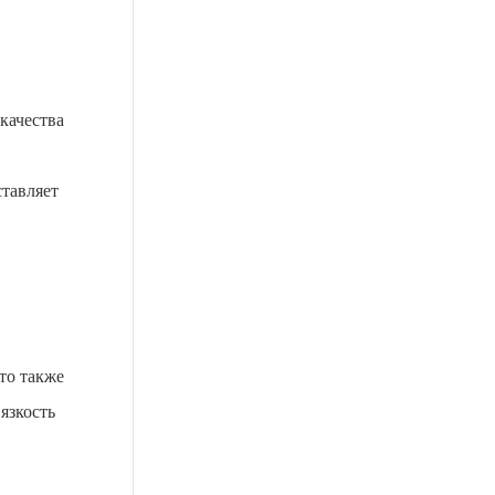
,
качества
ставляет
то также
язкость