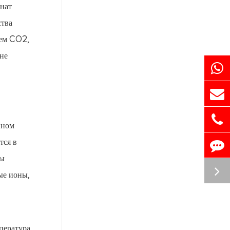
онат
ства
ем CO2,
 не
нном
тся в
ны
ые ионы,
пература