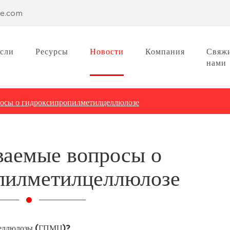
se.com
сли
Ресурсы
Новости
Компания
Свяжи
нами
росы о гидроксипропилметилцеллюлозе
ваемые вопросы о
пилметилцеллюлозе
целлюлозы (ГПМЦ)?