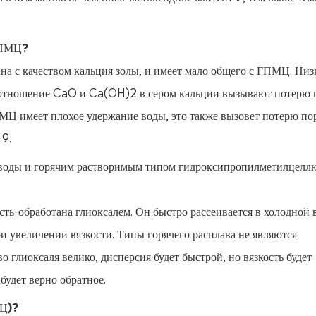
 ГПМЦ?
ана с качеством кальция золы, и имеет мало общего с ГПМЦ. Низ
соотношение CaO и Ca(OH)2 в сером кальции вызывают потерю 
МЦ имеет плохое удержание воды, это также вызовет потерю по
 9.
 воды и горячим растворимым типом гидроксипропилметилцелл
ть-обработана глиоксалем. Он быстро рассеивается в холодной в
при увеличении вязкости. Типы горячего расплава не являются
 глиоксаля велико, дисперсия будет быстрой, но вязкость будет
будет верно обратное.
МЦ)?