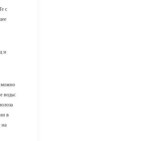
Те с
шее
д и
у можно
е воды:
люлоза
ни в
 на