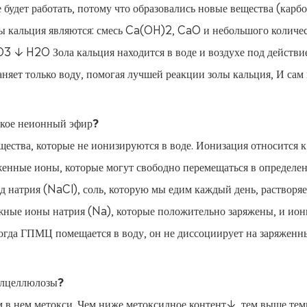
е будет работать, потому что образовались новые вещества (карб
ы кальция являются: смесь Ca(OH)2, CaO и небольшого количе
H2O Зола кальция находится в воде и воздухе под действи
аняет только воду, помогая лучшей реакции золы кальция, И сам
акое неионный эфир?
щества, которые не ионизируются в воде. Ионизация относится к
яженные ионы, которые могут свободно перемещаться в определе
д натрия (NaCl), соль, которую мы едим каждый день, растворяе
ижные ионы натрия (Na), которые положительно заряжены, и ио
 когда ГПМЦ помещается в воду, он не диссоциирует на заряженн
тилцеллюлозы?
м в нем метокси. Чем ниже метоксидное контент↓, тем выше тем