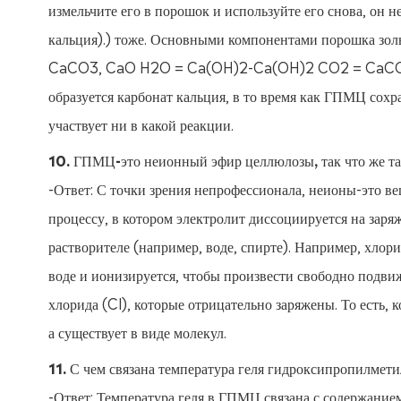
измельчите его в порошок и используйте его снова, он н
кальция).) тоже. Основными компонентами порошка зол
CaCO3, CaO H2O = Ca(OH)2-Ca(OH)2 CO2 = CaCO3 ↓ 
образуется карбонат кальция, в то время как ГПМЦ сохр
участвует ни в какой реакции.
10. ГПМЦ-это неионный эфир целлюлозы, так что же т
-Ответ: С точки зрения непрофессионала, неионы-это ве
процессу, в котором электролит диссоциируется на зар
растворителе (например, воде, спирте). Например, хлори
воде и ионизируется, чтобы произвести свободно подв
хлорида (Cl), которые отрицательно заряжены. То есть,
а существует в виде молекул.
11. С чем связана температура геля гидроксипропилме
-Ответ: Температура геля в ГПМЦ связана с содержание