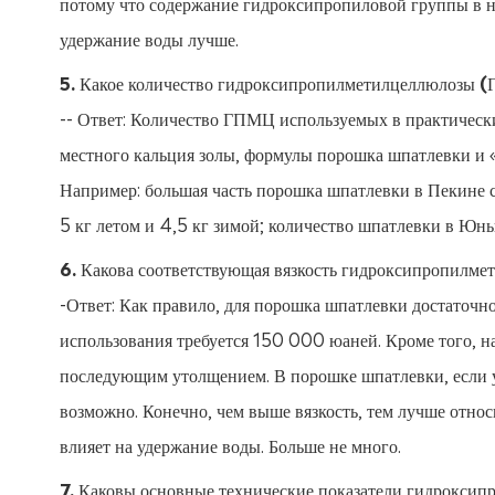
потому что содержание гидроксипропиловой группы в н
удержание воды лучше.
5. Какое количество гидроксипропилметилцеллюлозы 
-- Ответ: Количество ГПМЦ используемых в практически
местного кальция золы, формулы порошка шпатлевки и «к
Например: большая часть порошка шпатлевки в Пекине с
5 кг летом и 4,5 кг зимой; количество шпатлевки в Юньн
6. Какова соответствующая вязкость гидроксипропил
-Ответ: Как правило, для порошка шпатлевки достаточно
использования требуется 150 000 юаней. Кроме того, 
последующим утолщением. В порошке шпатлевки, если у
возможно. Конечно, чем выше вязкость, тем лучше относ
влияет на удержание воды. Больше не много.
7. Каковы основные технические показатели гидрокс