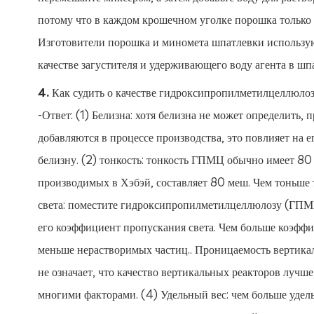
потому что в каждом крошечном уголке порошка только 
Изготовители порошка и миномета шпатлевки использую
качестве загустителя и удерживающего воду агента в шп
4. Как судить о качестве гидроксипропилметилцеллюл
-Ответ: (1) Белизна: хотя белизна не может определить
добавляются в процессе производства, это повлияет на
белизну. (2) тонкость: тонкость ГПМЦ обычно имеет 8
производимых в Хэбэй, составляет 80 меш. Чем тоньше 
света: поместите гидроксипропилметилцеллюлозу (ГПМЦ
его коэффициент пропускания света. Чем больше коэффиц
меньше нерастворимых частиц.. Проницаемость вертикаль
не означает, что качество вертикальных реакторов лучше
многими факторами. (4) Удельный вес: чем больше удель