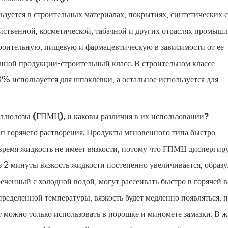
зуется в строительных материалах, покрытиях, синтетических с
яйственной, косметической, табачной и других отраслях промышл
оительную, пищевую и фармацевтическую в зависимости от ее
енной продукции-строительный класс. В строительном классе
% используется для шпаклевки, а остальное используется для
еллюлозы (ГПМЦ), и каковы различия в их использовании?
п горячего растворения. Продукты мгновенного типа быстро
 время жидкость не имеет вязкости, потому что ГПМЦ диспергир
ез 2 минуты вязкость жидкости постепенно увеличивается, образу
еченный с холодной водой, могут рассеивать быстро в горячей в
определенной температуры, вязкость будет медленно появляться, 
т можно только использовать в порошке и миномете замазки. В 