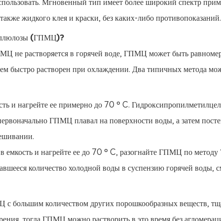
 использовать. Мгновенный тип имеет более широкий спектр прим
 также жидкого клея и краски, без каких-либо противопоказаний.
целлюлозы (ГПМЦ)?
ГПМЦ не растворяется в горячей воде, ГПМЦ может быть равноме
затем быстро растворен при охлаждении. Два типичных метода мо
ость и нагрейте ее примерно до 70 ° C. Гидроксипропилметилце
ервоначально ГПМЦ плавал на поверхности воды, а затем пост
мешивании.
в емкость и нагрейте ее до 70 ° C, разогнайте ГПМЦ по методу 
тавшееся количество холодной воды в суспензию горячей воды, с
 с большим количеством других порошкообразных веществ, тщ
орения, тогда ГПМЦ можно растворить в это время без агломерац