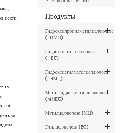
Выставки & События
мол,
Продукты
енности.
Гидроксипропилметилцеллюлоза
(ГПМЦ)
Гидроксиэтил целлюлоза
(HEC)
Гидроксиэтилметилцеллюлоза
(ГЭМЦ)
уется
Метилгидроксиэтилцеллюлоза
я
(MHEC)
оде и
Метилцеллюлоза (МЦ)
пока она
жидком
Этилцеллюлоза (EC)