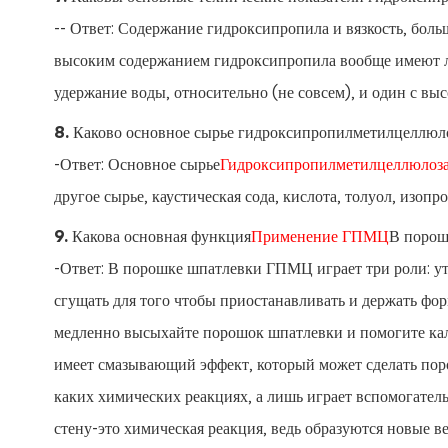
-- Ответ: Содержание гидроксипропила и вязкость, боль
высоким содержанием гидроксипропила вообще имеют л
удержание воды, относительно (не совсем), и один с вы
8. Каково основное сырье гидроксипропилметилцеллю
-Ответ: Основное сырье
Гидроксипропилметилцеллюлоз
другое сырье, каустическая сода, кислота, толуол, изопроп
9. Какова основная функция
Применение ГПМЦ
В порош
-Ответ: В порошке шпатлевки ГПМЦ играет три роли: у
сгущать для того чтобы приостанавливать и держать фор
медленно высыхайте порошок шпатлевки и помогите кал
имеет смазывающий эффект, который может сделать пор
каких химических реакциях, а лишь играет вспомогател
стену-это химическая реакция, ведь образуются новые в