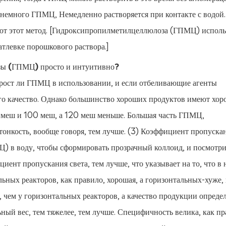
немного ГПМЦ, Немедленно растворяется при контакте с водой. 
т этот метод. [Гидроксипропилметилцеллюлоза (ГПМЦ) использ
атлевке порошкового раствора.]
озы (ГПМЦ) просто и интуитивно?
, прост ли ГПМЦ в использовании, и если отбеливающие агенты
 его качество. Однако большинство хороших продуктов имеют хо
0 меш и 100 меш, а 120 меш меньше. Большая часть ГПМЦ,
тонкость, вообще говоря, тем лучше. (3) Коэффициент пропуска
) в воду, чтобы сформировать прозрачный коллоид, и посмотри
иент пропускания света, тем лучше, что указывает на то, что в 
ных реакторов, как правило, хорошая, а горизонтальных-хуже, 
, чем у горизонтальных реакторов, а качество продукции опреде
ный вес, тем тяжелее, тем лучше. Специфичность велика, как пр