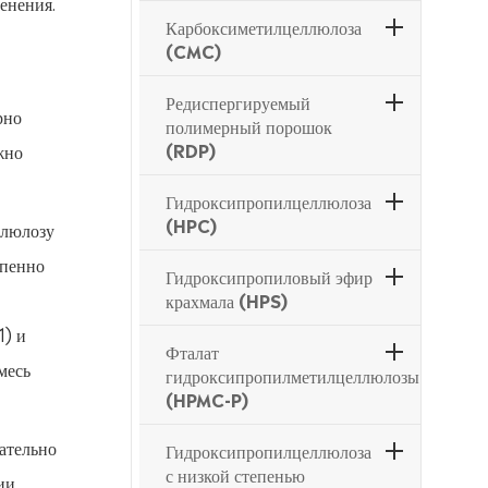
енения.
Карбоксиметилцеллюлоза
(CMC)
Редиспергируемый
рно
полимерный порошок
(RDP)
жно
Гидроксипропилцеллюлоза
(HPC)
ллюлозу
епенно
Гидроксипропиловый эфир
крахмала (HPS)
1) и
Фталат
месь
гидроксипропилметилцеллюлозы
(HPMC-P)
ательно
Гидроксипропилцеллюлоза
с низкой степенью
ии,