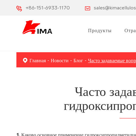
+86-151-6933-1170
sales@kimacellulo
Продукты
Отра
Главная
Новости
Блог
Часто задаваемые воп
Часто зада
гидроксипро
1. Каково основное применение гидроксипропилметил