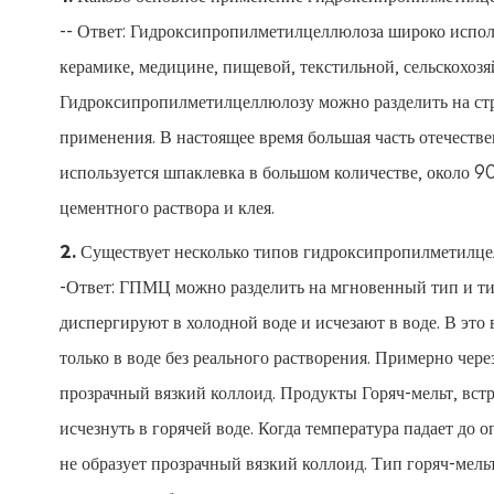
-- Ответ: Гидроксипропилметилцеллюлоза широко исполь
керамике, медицине, пищевой, текстильной, сельскохоз
Гидроксипропилметилцеллюлозу можно разделить на стр
применения. В настоящее время большая часть отечеств
используется шпаклевка в большом количестве, около 90
цементного раствора и клея.
2. Существует несколько типов гидроксипропилметилц
-Ответ: ГПМЦ можно разделить на мгновенный тип и ти
диспергируют в холодной воде и исчезают в воде. В это
только в воде без реального растворения. Примерно чер
прозрачный вязкий коллоид. Продукты Горяч-мельт, встр
исчезнуть в горячей воде. Когда температура падает до 
не образует прозрачный вязкий коллоид. Тип горяч-мель