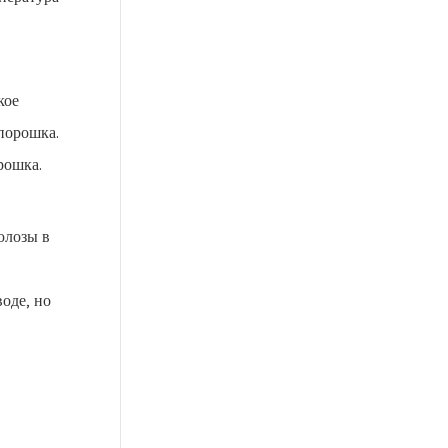
кое
порошка.
рошка.
юлозы в
оде, но