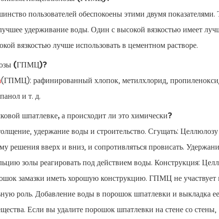
шинство пользователей обеспокоены этими двумя показателями. 
учшее удерживание воды. Один с высокой вязкостью имеет луч
сокой вязкостью лучше использовать в цементном растворе.
лозы (ГПМЦ)?
а
(ГПМЦ): рафинированный хлопок, метилхлорид, пропиленокси
анол и т. д.
ковой шпатлевке, а происходит ли это химически?
толщение, удержание воды и строительство. Сгущать: Целлюлоз
му решения вверх и вниз, и сопротивляться провисать. Удержани
ьцию золы реагировать под действием воды. Конструкция: Цел
ошок замазки иметь хорошую конструкцию. ГПМЦ не участвует 
ьную роль. Добавление воды в порошок шпатлевки и выкладка ее
ещества. Если вы удалите порошок шпатлевки на стене со стены,