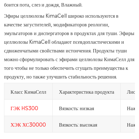
боится пота, слез и дождя, Влажный.
Эфиры целлюлозы KimaCell широко используются в
качестве загустителей, модификаторов реологии,
эмульгаторов и диспергаторов в продуктах для туши. Эфиры
целлюлозы KimaCell обладают псевдопластическими и
сдвиженчатыми свойствами истончения. Продукты туши
можно сформулировать с эфирами целлюлозы КимаСелл для
того чтобы не только обеспечить сгущать преимущества к
продукту, но также улучшить стабильность решения.
Класс КимаСелл
Характеристика продукта
Лист
ГЭК HS300
Вязкость: низкая
Нажм
ХЭК ХС30000
Вязкость: высокая
Нажм