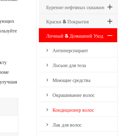
Бурение нефтяных скважин
азующих
Краски & Покрытия
ользуйте
Личный & Домашний Уход
Антиперспирант
кту
Лосьон для тела
роме
Моющие средства
 улучшая
Окрашивание волос
Кондиционер волос
Лак для волос