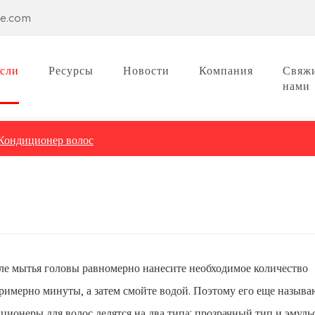
se.com
сли
Ресурсы
Новости
Компания
Свяжи
нами
Кондиционер волос
ле мытья головы равномерно нанесите необходимое количество
примерно минуты, а затем смойте водой. Поэтому его еще называ
иционеры для волос делятся на два типа: прозрачный тип и эмул