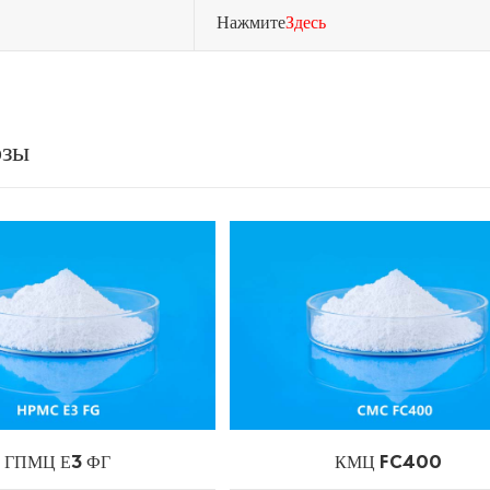
Нажмите
Здесь
озы
ГПМЦ Е3 ФГ
КМЦ FC400