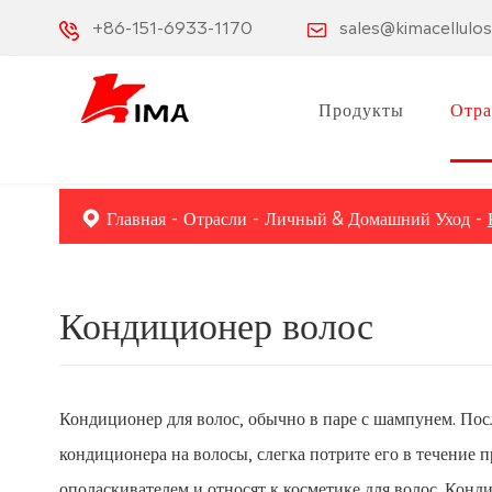
+86-151-6933-1170
sales@kimacellulo
Продукты
Отра
Главная
Отрасли
Личный & Домашний Уход
Кондиционер волос
Кондиционер для волос, обычно в паре с шампунем. Пос
кондиционера на волосы, слегка потрите его в течение 
ополаскивателем и относят к косметике для волос. Конд