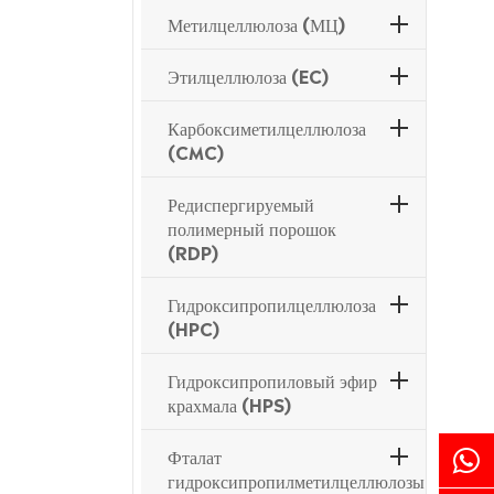
Метилцеллюлоза (МЦ)
Этилцеллюлоза (EC)
Карбоксиметилцеллюлоза
(CMC)
Редиспергируемый
полимерный порошок
(RDP)
Гидроксипропилцеллюлоза
(HPC)
Гидроксипропиловый эфир
крахмала (HPS)
Фталат
гидроксипропилметилцеллюлозы