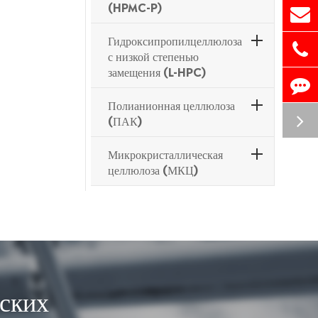
(HPMC-P)
Гидроксипропилцеллюлоза
с низкой степенью
замещения (L-HPC)
Полианионная целлюлоза
(ПАК)
Микрокристаллическая
целлюлоза (МКЦ)
ских